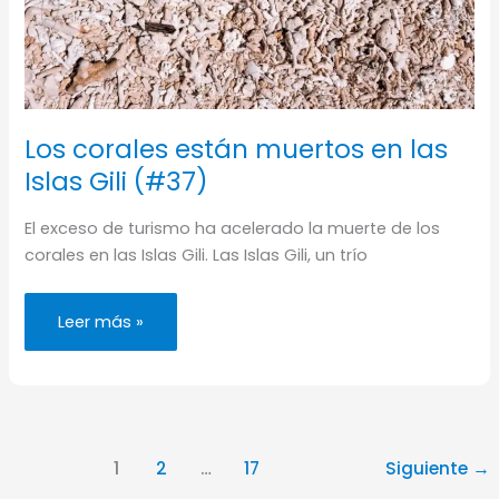
Los corales están muertos en las
Islas Gili (#37)
El exceso de turismo ha acelerado la muerte de los
corales en las Islas Gili. Las Islas Gili, un trío
Los
Leer más »
corales
están
muertos
en
las
Islas
Gili
(#37)
1
2
…
17
Siguiente
→