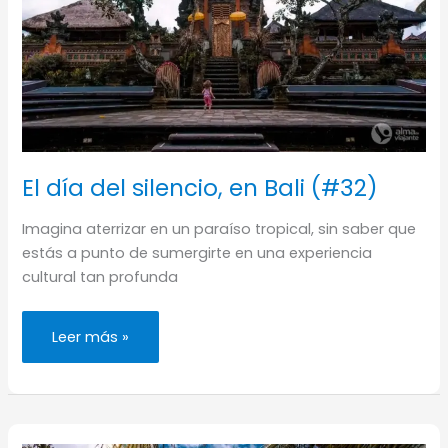
El día del silencio, en Bali (#32)
Imagina aterrizar en un paraíso tropical, sin saber que
estás a punto de sumergirte en una experiencia
cultural tan profunda
El
Leer más »
día
del
silencio,
en
Bali
(#32)