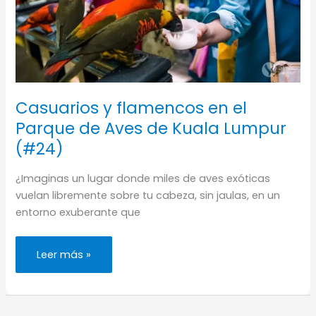
Casuarios y flamencos en el
Parque de Aves de Kuala Lumpur
(#24)
¿Imaginas un lugar donde miles de aves exóticas
vuelan libremente sobre tu cabeza, sin jaulas, en un
entorno exuberante que
Casuarios
Leer más »
y
flamencos
en
el
Parque
de