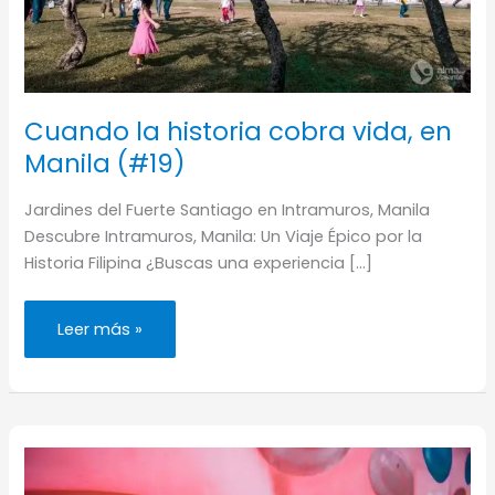
Cuando la historia cobra vida, en
Manila (#19)
Jardines del Fuerte Santiago en Intramuros, Manila
Descubre Intramuros, Manila: Un Viaje Épico por la
Historia Filipina ¿Buscas una experiencia […]
Cuando
Leer más »
la
historia
cobra
vida,
en
Manila
(#19)