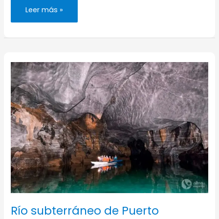
Museo
Leer más »
Pambata,
de
la
cadena
alimentaria
al
juego
de
profesiones
(#20)
Río subterráneo de Puerto