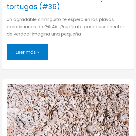
tortugas (#36)
Un agradable chiringuito te espera en las playas
paradisíacas de Gili Air. ¡Prepárate para desconectar
de verdad! Imagina una pequeña
Gili
Leer más »
Air,
una
isla
con
carros
y
tortugas
(#36)