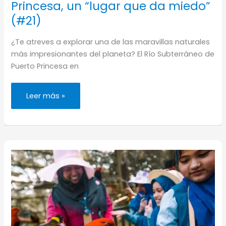
Princesa, un “lugar que da miedo”
(#21)
¿Te atreves a explorar una de las maravillas naturales
más impresionantes del planeta? El Río Subterráneo de
Puerto Princesa en
Río
Leer más »
subterráneo
de
Puerto
Princesa,
un
“lugar
que
da
miedo”
(#21)