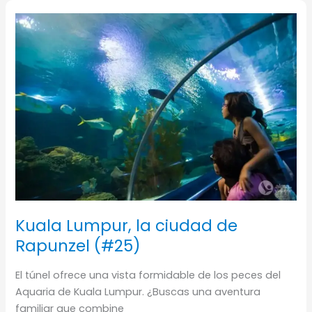
Aves
de
Kuala
Lumpur
(#24)
Kuala Lumpur, la ciudad de
Rapunzel (#25)
El túnel ofrece una vista formidable de los peces del
Aquaria de Kuala Lumpur. ¿Buscas una aventura
familiar que combine