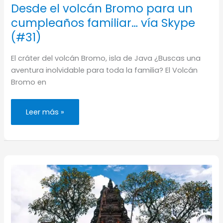
Desde el volcán Bromo para un
cumpleaños familiar… vía Skype
(#31)
El cráter del volcán Bromo, isla de Java ¿Buscas una
aventura inolvidable para toda la familia? El Volcán
Bromo en
Desde
Leer más »
el
volcán
Bromo
para
un
cumpleaños
familiar…
vía
Skype
(#31)