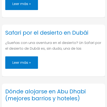
Una
Leer más »
visita
al
mercado
de
camellos
de
Al
Ain
Safari por el desierto en Dubái
(Abu
Dhabi)
¿Sueñas con una aventura en el desierto? Un Safari por
el desierto de Dubái es, sin duda, una de las
Safari
Leer más »
por
el
desierto
en
Dubái
Dónde alojarse en Abu Dhabi
(mejores barrios y hoteles)