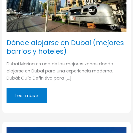
Dónde alojarse en Dubai (mejores
barrios y hoteles)
Dubai Marina es una de las mejores zonas donde
alojarse en Dubai para una experiencia moderna.
Dubái: Guía Definitiva para […]
Dónde
Leer más »
alojarse
en
Dubai
(mejores
barrios
y
hoteles)