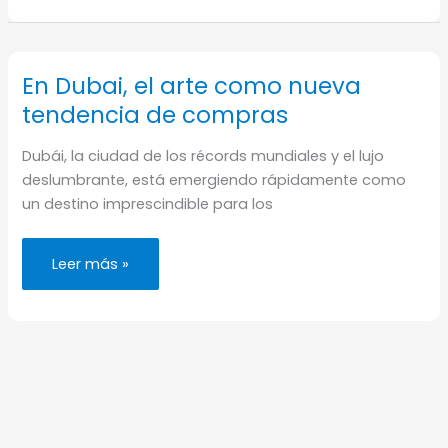
que
ver
y
hacer
en
Abu
En Dubai, el arte como nueva
Dabi
tendencia de compras
Dubái, la ciudad de los récords mundiales y el lujo
deslumbrante, está emergiendo rápidamente como
un destino imprescindible para los
En
Leer más »
Dubai,
el
arte
como
nueva
tendencia
de
compras