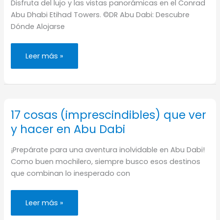
Disfruta del lujo y las vistas panorámicas en el Conrad
Abu Dhabi Etihad Towers. ©DR Abu Dabi: Descubre
Dónde Alojarse
Dónde
Leer más »
alojarse
en
Abu
Dhabi
(mejores
barrios
y
hoteles)
17 cosas (imprescindibles) que ver
y hacer en Abu Dabi
¡Prepárate para una aventura inolvidable en Abu Dabi!
Como buen mochilero, siempre busco esos destinos
que combinan lo inesperado con
17
Leer más »
cosas
(imprescindibles)