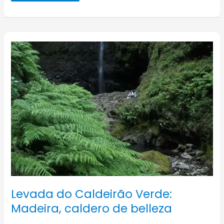
por
el
interior
verde
de
Madeira
Levada do Caldeirão Verde:
Madeira, caldero de belleza