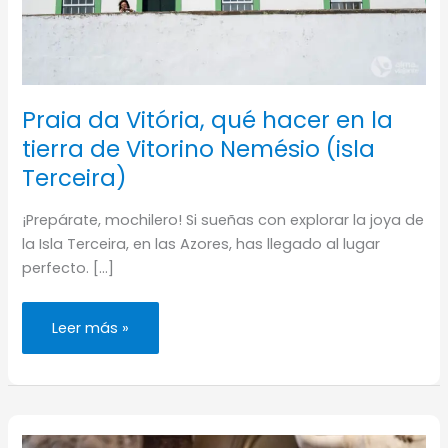
Praia da Vitória, qué hacer en la
tierra de Vitorino Nemésio (isla
Terceira)
¡Prepárate, mochilero! Si sueñas con explorar la joya de
la Isla Terceira, en las Azores, has llegado al lugar
perfecto. […]
Praia
Leer más »
da
Vitória,
qué
hacer
en
la
tierra
de