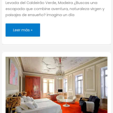
Levada del Caldeirão Verde, Madeira ¿Buscas una
escapada que combine aventura, naturaleza virgen y
paisajes de ensueño? Imagina un día
Levada
Leer más »
do
Caldeirão
Verde:
Madeira,
caldero
de
belleza