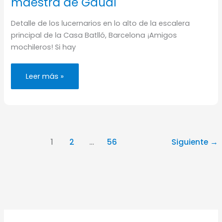
maestra de Gaudí
Detalle de los lucernarios en lo alto de la escalera
principal de la Casa Batlló, Barcelona ¡Amigos
mochileros! Si hay
Visita
Leer más »
la
Casa
Battló,
la
obra
maestra
de
Gaudí
1
2
…
56
Siguiente
→