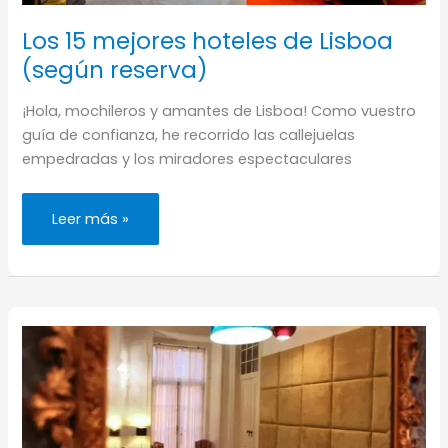
Los 15 mejores hoteles de Lisboa
(según reserva)
¡Hola, mochileros y amantes de Lisboa! Como vuestro
guía de confianza, he recorrido las callejuelas
empedradas y los miradores espectaculares
Los
Leer más »
15
mejores
hoteles
de
Lisboa
(según
reserva)