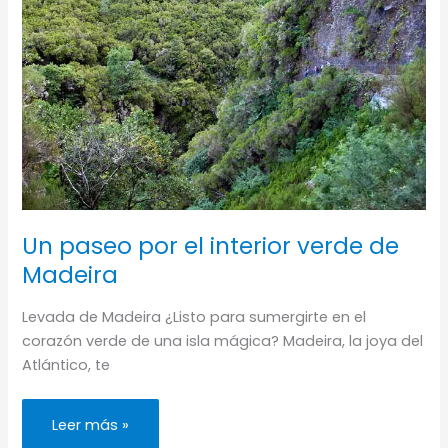
Un paseo por el interior verde de
Madeira
Levada de Madeira ¿Listo para sumergirte en el
corazón verde de una isla mágica? Madeira, la joya del
Atlántico, te
Un
Leer más »
paseo