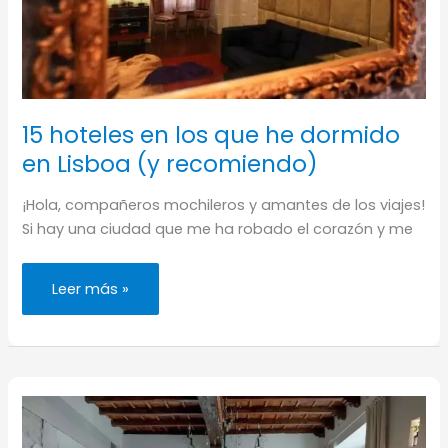
15 hoteles en los que he dormido
en Lisboa (y recomiendo)
¡Hola, compañeros mochileros y amantes de los viajes!
Si hay una ciudad que me ha robado el corazón y me
15
Leer más »
hoteles
en
los
que
he
dormido
en
Lisboa
(y
recomiendo)