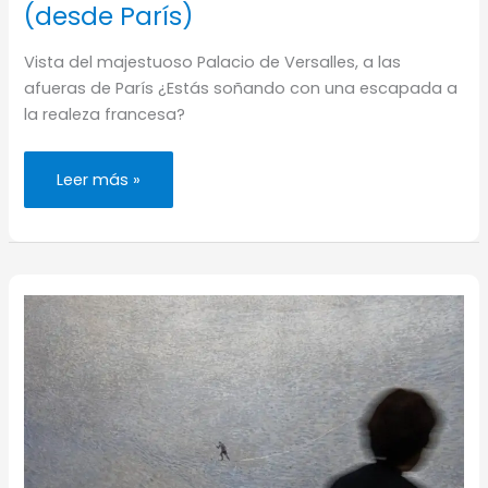
(desde París)
Vista del majestuoso Palacio de Versalles, a las
afueras de París ¿Estás soñando con una escapada a
la realeza francesa?
Visita
Leer más »
el
Palacio
de
Versalles
(desde
París)