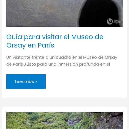
Guía para visitar el Museo de
Orsay en París
Un visitante frente a un cuadro en el Museo de Orsay
de París ¿Listo para una inmersión profunda en el
Guía
Leer más »
para
visitar
el
Museo
de
Orsay
en
París