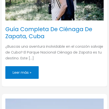
Guía Completa De Ciénaga De
Zapata, Cuba
¿Buscas una aventura inolvidable en el corazón salvaje
de Cuba? El Parque Nacional Ciénaga de Zapata es tu
destino. Este […]
Guía
Leer más »
Completa
De
Ciénaga
De
Zapata,
Cuba