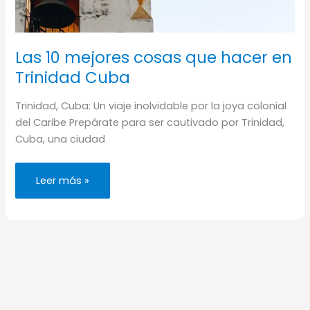
Las 10 mejores cosas que hacer en
Trinidad Cuba
Trinidad, Cuba: Un viaje inolvidable por la joya colonial
del Caribe Prepárate para ser cautivado por Trinidad,
Cuba, una ciudad
Las
Leer más »
10
mejores
cosas
que
hacer
en
Trinidad
Cuba