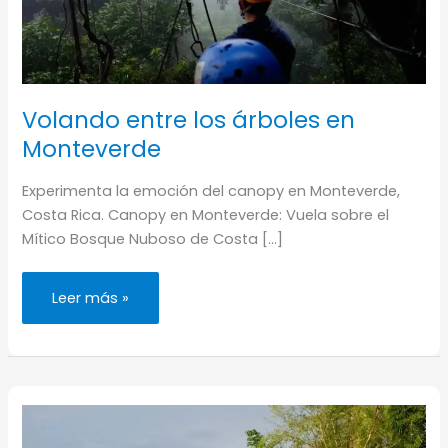
Volando entre los árboles en
Monteverde
Experimenta la emoción del canopy en Monteverde,
Costa Rica. Canopy en Monteverde: Vuela sobre el
Mítico Bosque Nuboso de Costa […]
Volando
Leer más »
entre
los
árboles
en
Monteverde