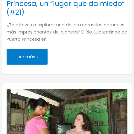
Princesa, un “lugar que da miedo”
(#21)
¿Te atreves a explorar una de las maravillas naturales
más impresionantes del planeta? El Río Subterráneo de
Puerto Princesa en
Río
Leer más »
subterráneo
de
Puerto
Princesa,
un
“lugar
que
da
miedo”
(#21)