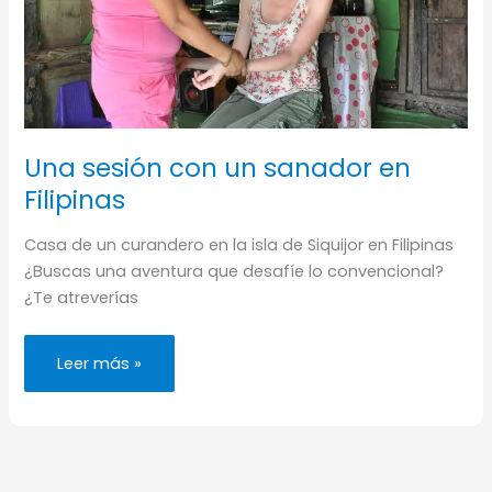
Una sesión con un sanador en
Filipinas
Casa de un curandero en la isla de Siquijor en Filipinas
¿Buscas una aventura que desafíe lo convencional?
¿Te atreverías
Una
Leer más »
sesión
con
un
sanador
en
Filipinas