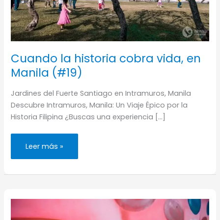
Cuando la historia cobra vida, en
Manila (#19)
Jardines del Fuerte Santiago en Intramuros, Manila
Descubre Intramuros, Manila: Un Viaje Épico por la
Historia Filipina ¿Buscas una experiencia […]
Cuando
Leer más »
la
historia
cobra
vida,
en
Manila
(#19)