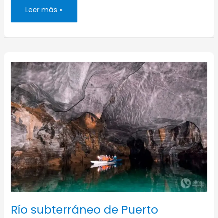
Museo
Leer más »
Pambata,
de
la
cadena
alimentaria
al
juego
de
profesiones
(#20)
Río subterráneo de Puerto