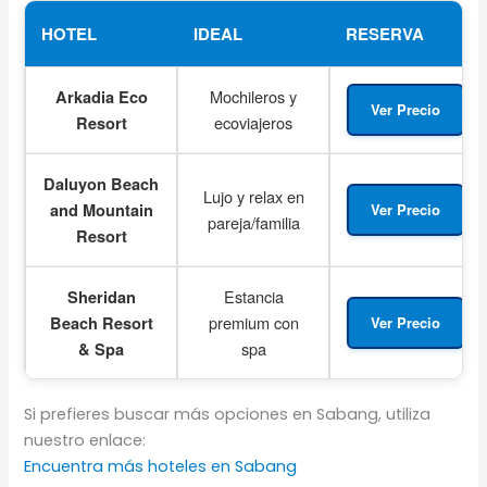
HOTEL
IDEAL
RESERVA
Mochileros y
Arkadia Eco
Ver Precio
ecoviajeros
Resort
Daluyon Beach
Lujo y relax en
and Mountain
Ver Precio
pareja/familia
Resort
Estancia
Sheridan
premium con
Beach Resort
Ver Precio
spa
& Spa
Si prefieres buscar más opciones en Sabang, utiliza
nuestro enlace:
Encuentra más hoteles en Sabang