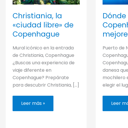
Christiania, la
Dónde 
«ciudad libre» de
Copenh
Copenhague
mejore
Mural icónico en la entrada
Puerto de 
de Christiania, Copenhague
Copenhague
¿Buscas una experiencia de
Copenhague
viaje diferente en
danesa qu
Copenhague? Prepárate
mochilero 
para descubrir Christiania, […]
elegir el lu
Christiania,
Dónde
Leer más »
Leer má
la
alojars
«ciudad
en
libre»
Copen
de
(los
Copenhague
mejore