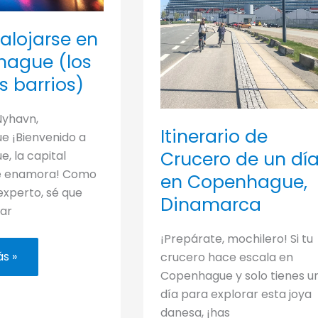
alojarse en
ague (los
s barrios)
Nyhavn,
Itinerario de
 ¡Bienvenido a
Crucero de un dí
, la capital
e enamora! Como
en Copenhague,
experto, sé que
Dinamarca
gar
¡Prepárate, mochilero! Si tu
s »
crucero hace escala en
e
Copenhague y solo tienes u
hague
día para explorar esta joya
s
danesa, ¡has