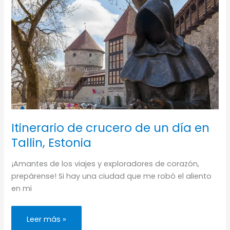
ver,
qué
hacer?
–
BARRA
DE
JOOWB
Itinerario de crucero de un día en
Tallin, Estonia
¡Amantes de los viajes y exploradores de corazón,
prepárense! Si hay una ciudad que me robó el aliento
en mi
Itinerario
Leer más »
de