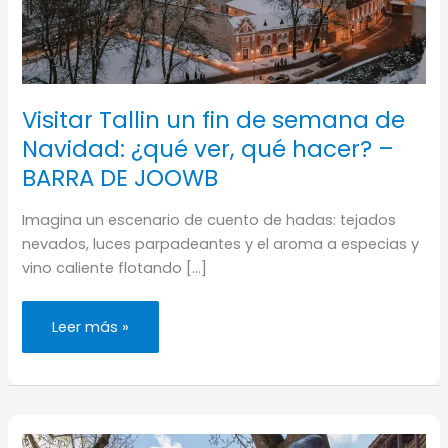
Visitar Tallin un fin de semana de
Navidad: ¿qué ver, qué hacer? –
BARRA DE JOOWB
Imagina un escenario de cuento de hadas: tejados
nevados, luces parpadeantes y el aroma a especias y
vino caliente flotando […]
Visitar
Leer más »
Tallin
un
fin
de
semana
de
Navidad:
¿qué