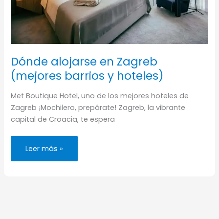
Dónde alojarse en Zagreb
(mejores barrios y hoteles)
Met Boutique Hotel, uno de los mejores hoteles de
Zagreb ¡Mochilero, prepárate! Zagreb, la vibrante
capital de Croacia, te espera
Dónde
Leer más »
alojarse
en
Zagreb
(mejores
barrios
y
hoteles)