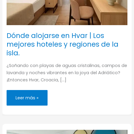
Dónde alojarse en Hvar | Los
mejores hoteles y regiones de la
isla.
¿Soñando con playas de aguas cristalinas, campos de
lavanda y noches vibrantes en la joya del Adriático?
¡Entonces Hvar, Croacia, […]
Dónde
Leer más »
alojarse
en
Hvar
|
Los
mejores
hoteles
y