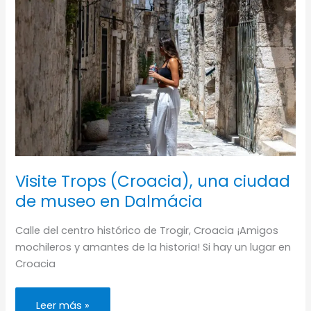
Visite Trops (Croacia), una ciudad
de museo en Dalmácia
Calle del centro histórico de Trogir, Croacia ¡Amigos
mochileros y amantes de la historia! Si hay un lugar en
Croacia
Visite
Leer más »