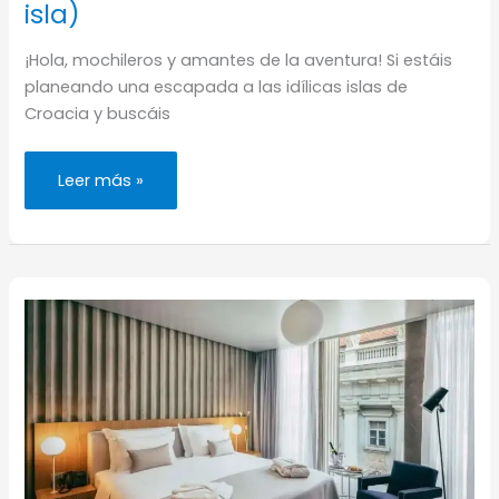
isla)
¡Hola, mochileros y amantes de la aventura! Si estáis
planeando una escapada a las idílicas islas de
Croacia y buscáis
Dónde
Leer más »
permanecer
suelto
(los
mejores
hoteles
y
regiones
de
la
isla)