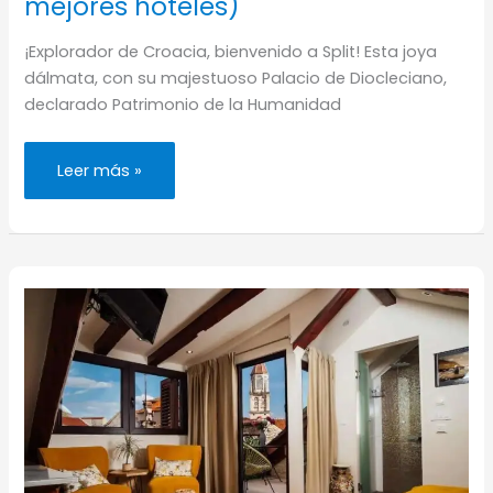
mejores hoteles)
¡Explorador de Croacia, bienvenido a Split! Esta joya
dálmata, con su majestuoso Palacio de Diocleciano,
declarado Patrimonio de la Humanidad
Dónde
Leer más »
alojarse
en
Split
(los
mejores
hoteles)