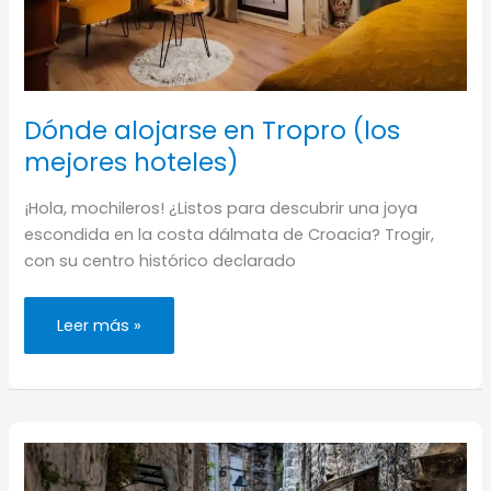
Dónde alojarse en Tropro (los
mejores hoteles)
¡Hola, mochileros! ¿Listos para descubrir una joya
escondida en la costa dálmata de Croacia? Trogir,
con su centro histórico declarado
Dónde
Leer más »
alojarse
en
Tropro
(los
mejores
hoteles)