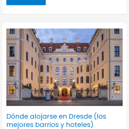
origen
de
la
colonia
en
el
Museo
del
Perfume
Casa
Farina
Dónde alojarse en Dresde (los
mejores barrios y hoteles)