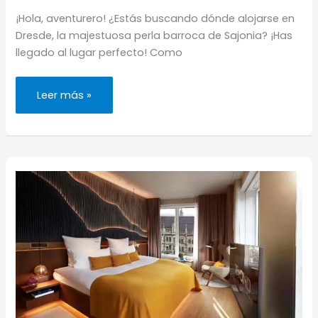
¡Hola, aventurero! ¿Estás buscando dónde alojarse en
Dresde, la majestuosa perla barroca de Sajonia? ¡Has
llegado al lugar perfecto! Como
Dónde
Leer más »
alojarse
en
Dresde
(los
mejores
barrios
y
hoteles)