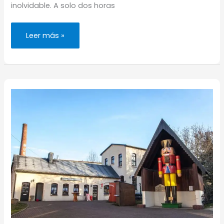
inolvidable. A solo dos horas
Dresde:
Leer más »
los
mercados
navideños
más
bellos