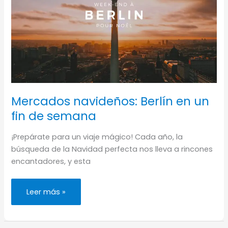
Mercados navideños: Berlín en un
fin de semana
¡Prepárate para un viaje mágico! Cada año, la
búsqueda de la Navidad perfecta nos lleva a rincones
encantadores, y esta
Mercados
Leer más »
navideños:
Berlín
en
un
fin