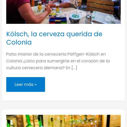
Kölsch, la cerveza querida de
Colonia
Patio interior de la cervecería Päffgen-Kölsch en
Colonia ¿Listo para sumergirte en el corazón de la
cultura cervecera alemana? En […]
Kölsch,
Leer más »
la
cerveza
querida
de
Colonia