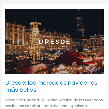
de
semana
Dresde: los mercados navideños
más bellos
Dresde en Navidad: La Capital Mágica de los Mercados
Navideños Prepárate para vivir una experiencia