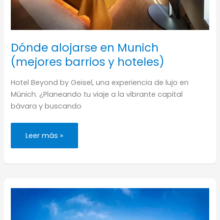
Dónde alojarse en Munich
(mejores barrios y hoteles)
Hotel Beyond by Geisel, una experiencia de lujo en
Múnich. ¿Planeando tu viaje a la vibrante capital
bávara y buscando
Dónde
Leer más »
alojarse
en
Munich
(mejores
barrios
y
hoteles)