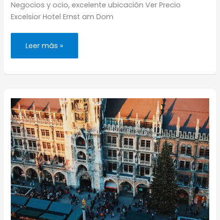
Negocios y ocio, excelente ubicación Ver Precio
Excelsior Hotel Ernst am Dom
Los
Leer más »
mejores
cafés
de
Colonia.