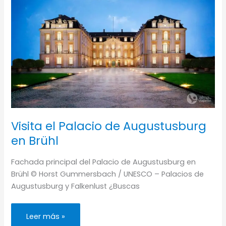
Visita el Palacio de Augustusburg
en Brühl
Fachada principal del Palacio de Augustusburg en
Brühl © Horst Gummersbach / UNESCO – Palacios de
Augustusburg y Falkenlust ¿Buscas
Visita
Leer más »
el