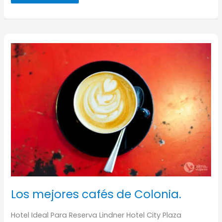
Palacio
de
Augustusburg
en
Brühl
Los mejores cafés de Colonia.
Hotel Ideal Para Reserva Lindner Hotel City Plaza