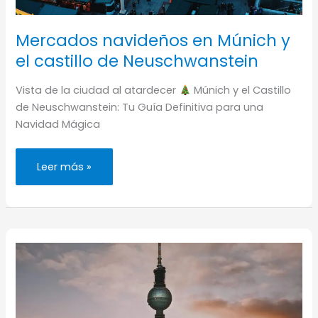
Mercados navideños en Múnich y
el castillo de Neuschwanstein
Vista de la ciudad al atardecer
Múnich y el Castillo
de Neuschwanstein: Tu Guía Definitiva para una
Navidad Mágica
Mercados
Leer más »
navideños
en
Múnich
y
el
castillo
de
Neuschwanstein