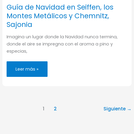
Guía de Navidad en Seiffen, los
Montes Metálicos y Chemnitz,
Sajonia
Imagina un lugar donde la Navidad nunca termina,
donde el aire se impregna con el aroma a pino y
especias,
Guía
Leer más »
de
Navidad
en
Seiffen,
los
Montes
Metálicos
y
Chemnitz,
1
2
Siguiente
→
Sajonia