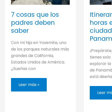
7 cosas que los
Itinera
padres deben
horas e
saber
ciudad
Panam
Con mi hija en Yosemite, uno
de los parques naturales más
¡Prepárate,
grandes de California,
tienes solo
Estados Unidos de América.
explorar la
¿Sueñas con
de Panamá, 
está diseñ
7
Leer más »
cosas
que
Itinerar
Leer má
los
de
padres
24
deben
horas
saber
en