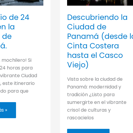
rio de 24
Descubriendo la
n la
Ciudad de
 de
Panamá (desde l
á.
Cinta Costera
hasta el Casco
 mochilero! Si
Viejo)
 24 horas para
 vibrante Ciudad
Vista sobre la ciudad de
este itinerario
Panamá: modernidad y
ado para que
tradición ¿Listo para
sumergirte en el vibrante
io
s »
crisol de culturas y
rascacielos