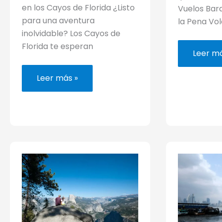
en los Cayos de Florida ¿Listo
Vuelos Bara
para una aventura
la Pena Vol
inolvidable? Los Cayos de
Florida te esperan
Volar
Leer má
a
Brasil
con
El
Leer más »
escala
final
en
del
Europa:
camino,
¿mere
en
la
los
pena
Cayos
o
de
no?
Florida
(#65)