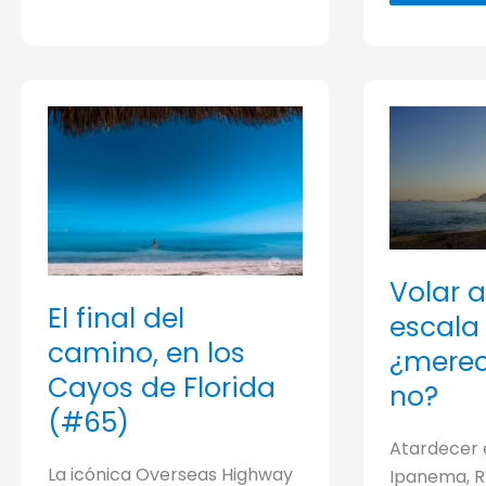
maravil
mundo
de
la
animac
de
Disney
(#60)
Volar a
El final del
escala
camino, en los
¿merec
Cayos de Florida
no?
(#65)
Atardecer 
La icónica Overseas Highway
Ipanema, R