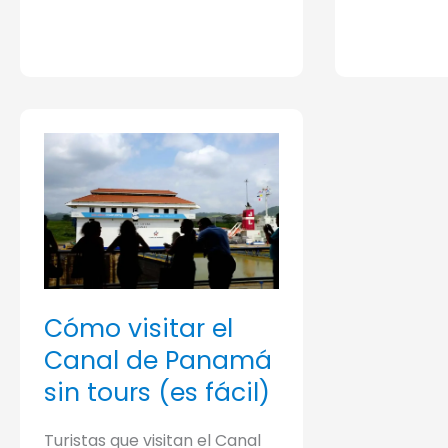
la
ciudad
de
Panamá
Cómo visitar el
Canal de Panamá
sin tours (es fácil)
Turistas que visitan el Canal