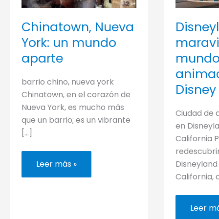
Disneyl
Chinatown, Nueva
maravi
York: un mundo
mundo 
aparte
animac
barrio chino, nueva york
Disney
Chinatown, en el corazón de
Nueva York, es mucho más
Ciudad de 
que un barrio; es un vibrante
en Disneyl
[…]
California
redescubri
Chinatown,
Disneyland
Leer más »
Nueva
California, 
York:
un
mundo
aparte
Disneyl
Leer má
el