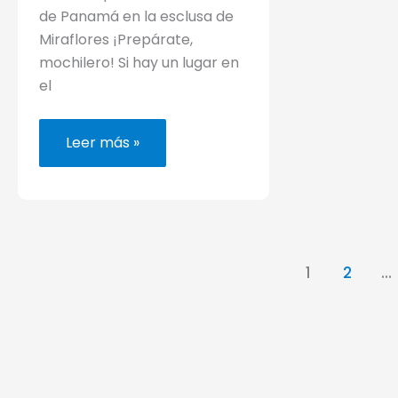
de Panamá en la esclusa de
Miraflores ¡Prepárate,
mochilero! Si hay un lugar en
el
Cómo
Leer más »
visitar
el
Canal
de
Panamá
sin
tours
(es
fácil)
1
2
…