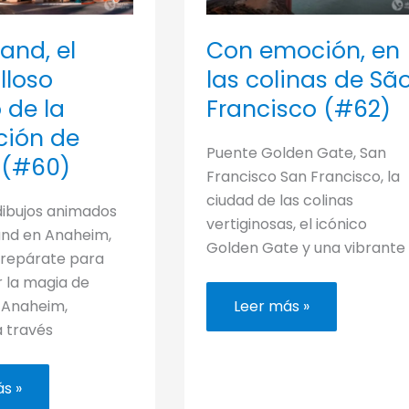
and, el
Con emoción, en
lloso
las colinas de Sã
de la
Francisco (#62)
ión de
Puente Golden Gate, San
 (#60)
Francisco San Francisco, la
ciudad de las colinas
dibujos animados
vertiginosas, el icónico
and en Anaheim,
Golden Gate y una vibrante
 Prepárate para
r la magia de
Con
 Anaheim,
Leer más »
emoción,
a través
en
las
colinas
de
and,
s »
São
Francisco