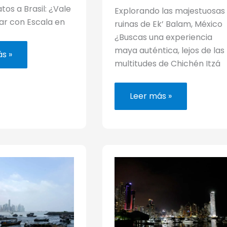
tos a Brasil: ¿Vale
Explorando las majestuosas
ar con Escala en
ruinas de Ek’ Balam, México
¿Buscas una experiencia
maya auténtica, lejos de las
s »
multitudes de Chichén Itzá
Guía
Leer más »
para
ce
visitar
Ek’
Balam,
el
«jaguar
negro»
de
las
ruinas
de
Yucatán