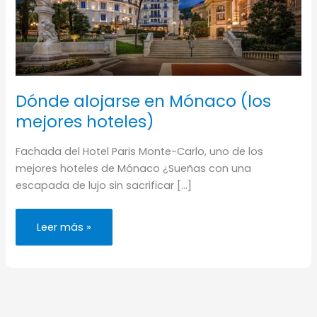
Dónde alojarse en Mónaco (los
mejores hoteles)
Fachada del Hotel Paris Monte-Carlo, uno de los
mejores hoteles de Mónaco ¿Sueñas con una
escapada de lujo sin sacrificar […]
Dónde
Leer más »
alojarse
en
Mónaco
(los
mejores
hoteles)