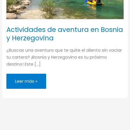
Actividades de aventura en Bosnia
y Herzegovina
¿Buscas una aventura que te quite el aliento sin vaciar
tu cartera? ¡Bosnia y Herzegovina es tu próximo
destino! Este […]
Actividades
Leer más »
de
aventura
en
Bosnia
y
Herzegovina