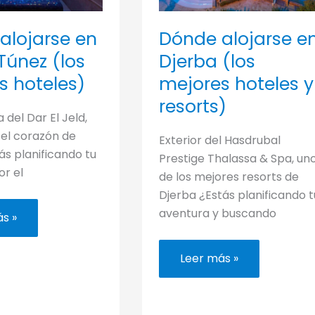
alojarse en
Dónde alojarse e
Túnez (los
Djerba (los
s hoteles)
mejores hoteles y
resorts)
a del Dar El Jeld,
 el corazón de
Exterior del Hasdrubal
ás planificando tu
Prestige Thalassa & Spa, un
or el
de los mejores resorts de
Djerba ¿Estás planificando t
aventura y buscando
s »
e
Dónde
Leer más »
alojarse
en
s
Djerba
)
(los
mejores