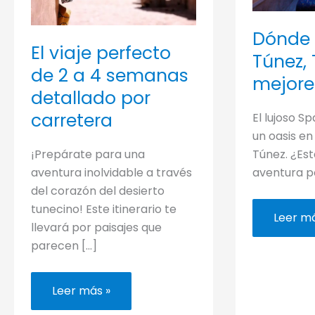
Dónde 
El viaje perfecto
Túnez, 
de 2 a 4 semanas
mejore
detallado por
carretera
El lujoso Sp
un oasis en
¡Prepárate para una
Túnez. ¿Est
aventura inolvidable a través
aventura p
del corazón del desierto
tunecino! Este itinerario te
Dónde
Leer má
llevará por paisajes que
alojars
en
parecen […]
Túnez,
Túnez
(los
mejore
El
Leer más »
hoteles
viaje
perfecto