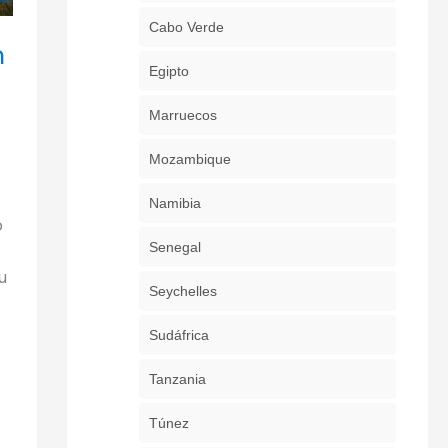
Cabo Verde
n
Egipto
Marruecos
Mozambique
Namibia
o
Senegal
u
Seychelles
Sudáfrica
Tanzania
Túnez