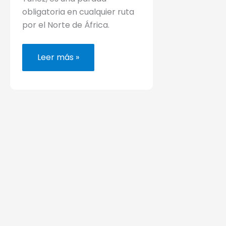
obligatoria en cualquier ruta
por el Norte de África.
Dónde
Leer más »
alojarse
en
Túnez,
Túnez
(los
mejores
hoteles)