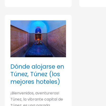
de
2
a
4
semanas
detallado
por
carretera
Dónde alojarse en
Túnez, Túnez (los
mejores hoteles)
¡Bienvenidos, aventureros!
Túnez, la vibrante capital de
Túnez, es una parada