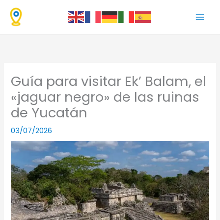
Ir
al
contenido
Guía para visitar Ek’ Balam, el
«jaguar negro» de las ruinas
de Yucatán
03/07/2026