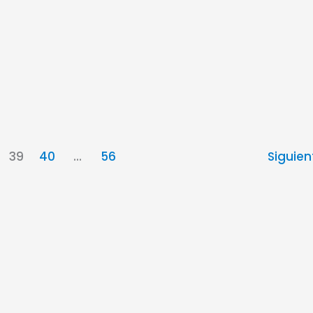
39
40
…
56
Siguie