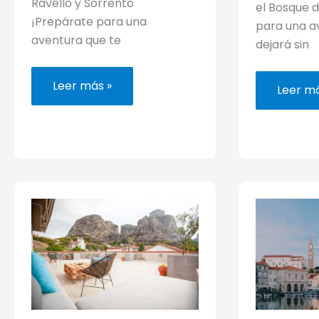
Ravello y Sorrento
el Bosque d
¡Prepárate para una
para una a
aventura que te
dejará sin
La
Leer más »
Guía
Leer má
costa
para
de
visitar
Amalfi:
los
de
monast
Positano
de
a
Meteor
Ravello
Grecia