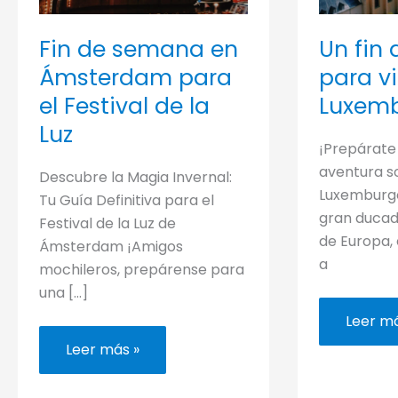
Fin de semana en
Un fin
Ámsterdam para
para vi
el Festival de la
Luxem
Luz
¡Prepárate
aventura s
Descubre la Magia Invernal:
Luxemburgo
Tu Guía Definitiva para el
gran ducad
Festival de la Luz de
de Europa, 
Ámsterdam ¡Amigos
a
mochileros, prepárense para
una […]
Un
Leer má
fin
Fin
de
Leer más »
de
seman
semana
para
en
visitar