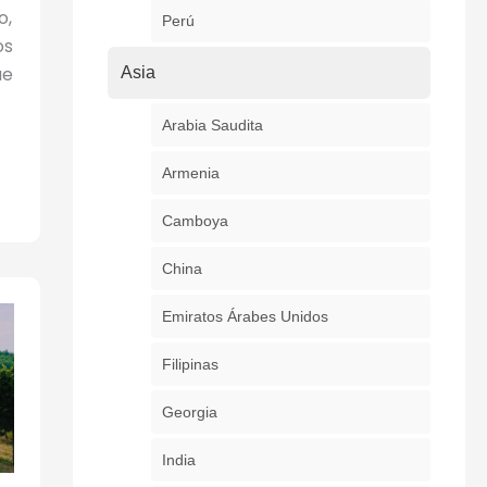
o,
Perú
os
ue
Asia
Arabia Saudita
Armenia
Camboya
China
Emiratos Árabes Unidos
Filipinas
Georgia
India