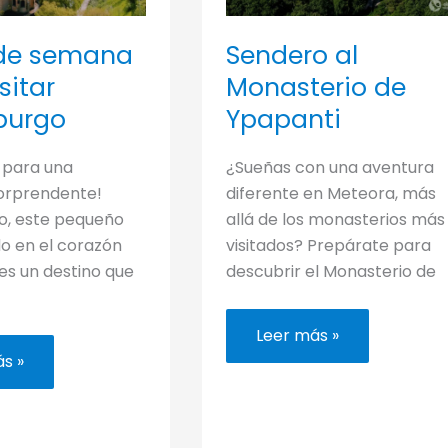
 de semana
Sendero al
sitar
Monasterio de
burgo
Ypapanti
 para una
¿Sueñas con una aventura
orprendente!
diferente en Meteora, más
, este pequeño
allá de los monasterios más
o en el corazón
visitados? Prepárate para
es un destino que
descubrir el Monasterio de
Sendero
Leer más »
al
s »
Monasterio
de
Ypapanti
a