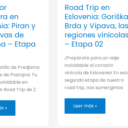
Road Trip en
or
Eslovenia: Gorišk
era en
Brda y Vipava, la
ia: Piran y
regiones vinícola
evas de
– Etapa 02
na – Etapa
¡Prepárate para un viaje
inolvidable al corazón
astillo de Predjama
vinícola de Eslovenia! En est
s de Postojna: Tu
segunda etapa de nuestro
olvidable en
road trip, nos sumergimos
n Road Trip de 2
Road
Leer más »
s »
Trip
en
era
Eslovenia:
Goriška
ia: