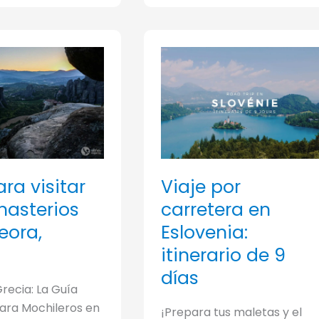
urgo
Viaje por
ra visitar
carretera en
nasterios
Eslovenia:
eora,
itinerario de 9
días
recia: La Guía
para Mochileros en
¡Prepara tus maletas y el