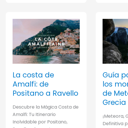
Ámsterdam
Luxemb
para
el
Festival
de
la
Luz
La costa de
Guía pa
Amalfi: de
los mo
Positano a Ravello
de Met
Grecia
Descubre la Mágica Costa de
Amalfi: Tu Itinerario
¡Meteora, G
Inolvidable por Positano,
Definitiva 