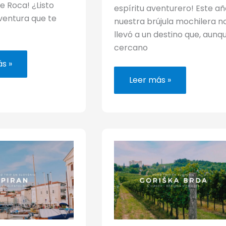
e Roca! ¿Listo
espíritu aventurero! Este añ
ventura que te
nuestra brújula mochilera n
llevó a un destino que, aunq
cercano
s »
Viaje
Leer más »
por
carretera
erios
en
Eslovenia:
a,
itinerario
de
9
días