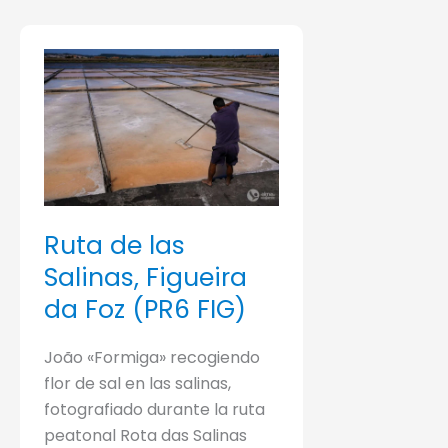
hoteles
Piran
en
y
Kalambaka
las
y
cuevas
Kastraki)
de
Postojn
–
Etapa
01
Ruta de las
Salinas, Figueira
da Foz (PR6 FIG)
João «Formiga» recogiendo
flor de sal en las salinas,
fotografiado durante la ruta
peatonal Rota das Salinas