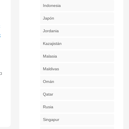
Indonesia
a
Japón
s
Jordania
s
Kazajistán
Malasia
Maldivas
a
Omán
Qatar
Rusia
Singapur