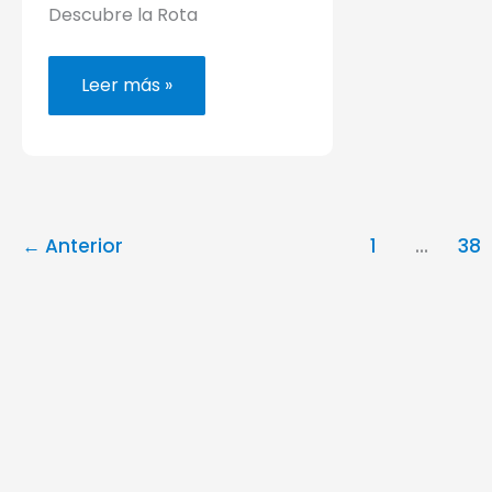
Descubre la Rota
Ruta
Leer más »
de
las
Salinas,
Figueira
da
Foz
(PR6
FIG)
←
Anterior
1
…
38