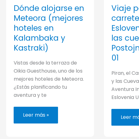
Dónde alojarse en
Viaje p
Meteora (mejores
carret
hoteles en
Esloven
Kalambaka y
las cu
Kastraki)
Postoj
01
Vistas desde la terraza de
Oikia Guesthouse, uno de los
Piran, el C
mejores hoteles de Meteora.
y las Cueva
¿Estás planificando tu
Aventura In
aventura y te
Eslovenia U
Dónde
Leer más »
Viaje
Leer má
alojarse
por
en
carret
Meteora
en
(mejores
Esloven