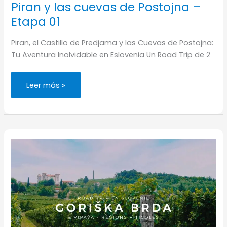
Piran y las cuevas de Postojna –
Etapa 01
Piran, el Castillo de Predjama y las Cuevas de Postojna:
Tu Aventura Inolvidable en Eslovenia Un Road Trip de 2
Viaje
Leer más »
por
carretera
en
Eslovenia:
Piran
y
las
cuevas
de
Postojna
–
Etapa
01