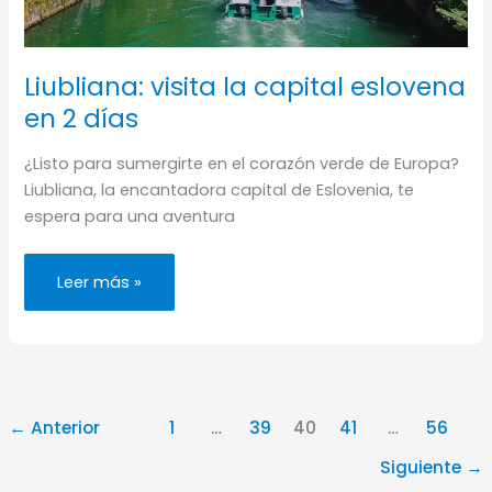
Liubliana: visita la capital eslovena
en 2 días
¿Listo para sumergirte en el corazón verde de Europa?
Liubliana, la encantadora capital de Eslovenia, te
espera para una aventura
Liubliana:
Leer más »
visita
la
capital
eslovena
en
2
días
←
Anterior
1
…
39
40
41
…
56
Siguiente
→