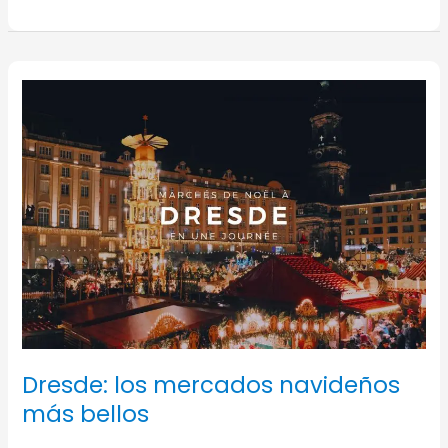
Berlín
en
un
fin
de
semana
Dresde: los mercados navideños
más bellos