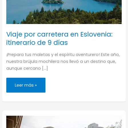
Viaje por carretera en Eslovenia:
itinerario de 9 días
¡Prepara tus maletas y el espíritu aventurero! Este año,
nuestra brújula mochilera nos llevó a un destino que,
aunque cercano […]
Viaje
Leer más »
por
carretera
en
Eslovenia:
itinerario
de
9
días