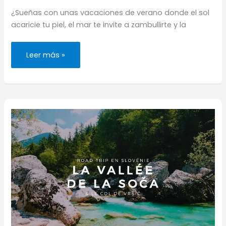
¿Sueñas con unas vacaciones de verano donde el sol
acaricie tu piel, el mar te invite a zambullirte y la
Las
Leer más »
5
playas
más
bonitas
de
Salento