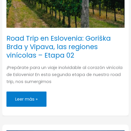
Road Trip en Eslovenia: Goriška
Brda y Vipava, las regiones
vinícolas – Etapa 02
¡Prepárate para un viaje inolvidable al corazón vinícola
de Eslovenia! En esta segunda etapa de nuestro road
trip, nos sumergimos
Road
Leer más »
Trip
en
Eslovenia:
Goriška
Brda
y
Vipava,