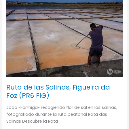
las
regiones
vinícolas
–
Etapa
02
Ruta de las Salinas, Figueira da
Foz (PR6 FIG)
João «Formiga» recogiendo flor de sal en las salinas,
fotografiado durante la ruta peatonal Rota das
Salinas Descubre la Rota