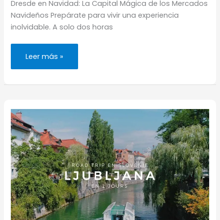
Dresde en Navidad: La Capital Mágica de los Mercados
Navideños Prepárate para vivir una experiencia
inolvidable. A solo dos horas
Dresde:
Leer más »
los
mercados
navideños
más
bellos