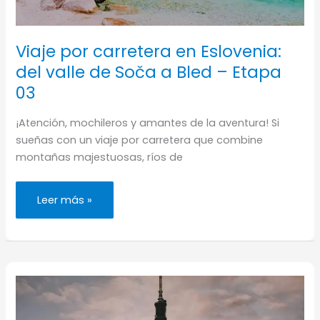
Viaje por carretera en Eslovenia:
del valle de Soča a Bled – Etapa
03
¡Atención, mochileros y amantes de la aventura! Si
sueñas con un viaje por carretera que combine
montañas majestuosas, ríos de
Viaje
Leer más »
por
carretera
en
Eslovenia:
del
valle
de
Soča
a
Bled
–
Etapa