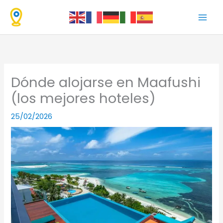
Ir
al
contenido
Dónde alojarse en Maafushi
(los mejores hoteles)
25/02/2026