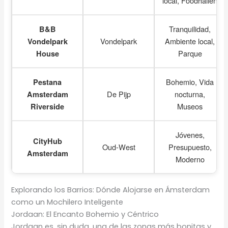
local, Foodhallen
Tranquilidad,
B&B
Vondelpark
Ambiente local,
Vondelpark
Parque
House
Bohemio, Vida
Pestana
De Pijp
nocturna,
Amsterdam
Museos
Riverside
Jóvenes,
CityHub
Oud-West
Presupuesto,
Amsterdam
Moderno
Explorando los Barrios: Dónde Alojarse en Ámsterdam
como un Mochilero Inteligente
Jordaan: El Encanto Bohemio y Céntrico
Jordaan es, sin duda, una de las zonas más bonitas y