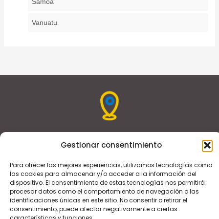
Samoa
Vanuatu
Gestionar consentimiento
Somos una empresa especializada en la gestión y
comercialización de hoteles independientes de carácter
Para ofrecer las mejores experiencias, utilizamos tecnologías como
urbano. Con nuestras estrategias y mejores prácticas,
las cookies para almacenar y/o acceder a la información del
reposicionamos a los hoteles para lograr que superen a
dispositivo. El consentimiento de estas tecnologías nos permitirá
procesar datos como el comportamiento de navegación o las
sus competidores y convertirlos en líderes del mercado
identificaciones únicas en este sitio. No consentir o retirar el
local.
consentimiento, puede afectar negativamente a ciertas
características y funciones.