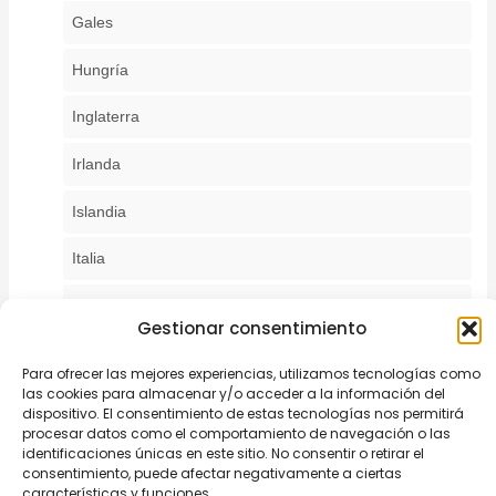
Gales
Hungría
Inglaterra
Irlanda
Islandia
Italia
Luxemburgo
Gestionar consentimiento
Macedonia del Norte
Para ofrecer las mejores experiencias, utilizamos tecnologías como
las cookies para almacenar y/o acceder a la información del
Malta
dispositivo. El consentimiento de estas tecnologías nos permitirá
procesar datos como el comportamiento de navegación o las
Mónaco
identificaciones únicas en este sitio. No consentir o retirar el
consentimiento, puede afectar negativamente a ciertas
características y funciones.
Noruega