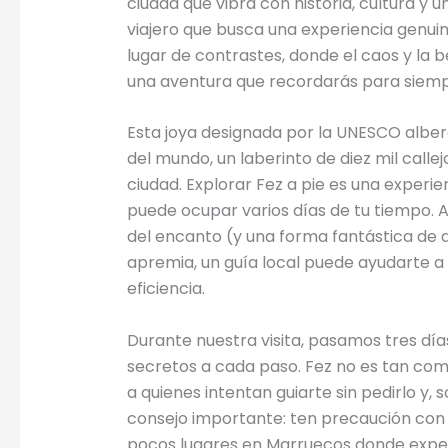
ciudad que vibra con historia, cultura y u
viajero que busca una experiencia genuina
lugar de contrastes, donde el caos y la 
una aventura que recordarás para siemp
Esta joya designada por la UNESCO alber
del mundo, un laberinto de diez mil calle
ciudad. Explorar Fez a pie es una experie
puede ocupar varios días de tu tiempo. 
del encanto (y una forma fantástica de d
apremia, un guía local puede ayudarte
eficiencia.
Durante nuestra visita, pasamos tres día
secretos a cada paso. Fez no es tan com
a quienes intentan guiarte sin pedirlo y,
consejo importante: ten precaución con t
pocos lugares en Marruecos donde expe