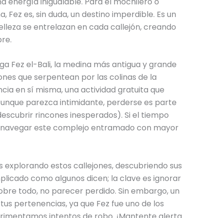
na energía inigualable. Para el mochilero o
, Fez es, sin duda, un destino imperdible. Es un
belleza se entrelazan en cada callejón, creando
re.
ga Fez el-Bali, la medina más antigua y grande
jones que serpentean por las colinas de la
ncia en sí misma, una actividad gratuita que
Aunque parezca intimidante, perderse es parte
escubrir rincones inesperados). Si el tiempo
 a navegar este complejo entramado con mayor
s explorando estos callejones, descubriendo sus
plicado como algunos dicen; la clave es ignorar
 sobre todo, no parecer perdido. Sin embargo, un
us pertenencias, ya que Fez fue uno de los
rimentamos intentos de robo. ¡Mantente alerta