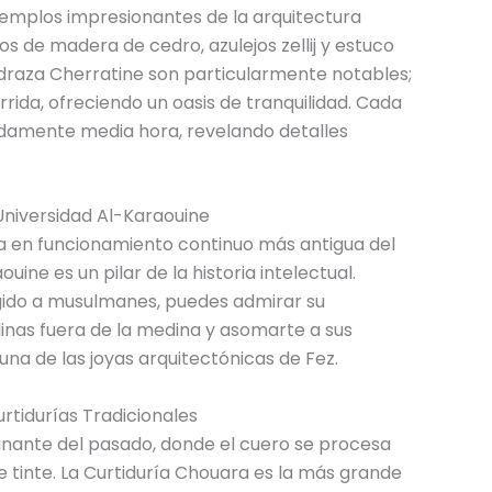
ejemplos impresionantes de la arquitectura
os de madera de cedro, azulejos zellij y estuco
draza Cherratine son particularmente notables;
ida, ofreciendo un oasis de tranquilidad. Cada
amente media hora, revelando detalles
Universidad Al-Karaouine
a en funcionamiento continuo más antigua del
ine es un pilar de la historia intelectual.
ngido a musulmanes, puedes admirar su
inas fuera de la medina y asomarte a sus
una de las joyas arquitectónicas de Fez.
urtidurías Tradicionales
scinante del pasado, donde el cuero se procesa
 tinte. La Curtiduría Chouara es la más grande