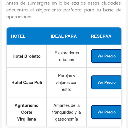
Antes de sumergirte en la belleza de estas ciudades,
encuentra el alojamiento perfecto para tu base de
operaciones:
HOTEL
IDEAL PARA
RESERVA
Exploradores
Hotel Broletto
Ver Precio
urbanos
Parejas y
viajeros con
Hotel Casa Poli
Ver Precio
estilo
Amantes de la
Agriturismo
tranquilidad y la
Corte
Ver Precio
gastronomía
Virgiliana