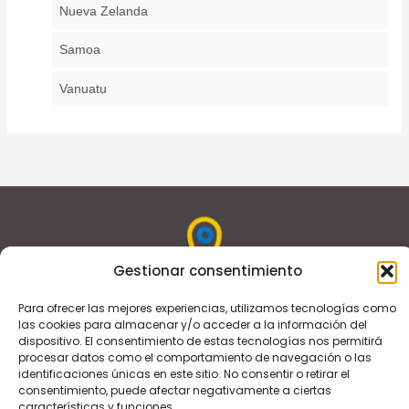
Nueva Zelanda
Samoa
Vanuatu
Gestionar consentimiento
Para ofrecer las mejores experiencias, utilizamos tecnologías como
Somos una empresa especializada en la gestión y
las cookies para almacenar y/o acceder a la información del
dispositivo. El consentimiento de estas tecnologías nos permitirá
comercialización de hoteles independientes de carácter
procesar datos como el comportamiento de navegación o las
urbano. Con nuestras estrategias y mejores prácticas,
identificaciones únicas en este sitio. No consentir o retirar el
reposicionamos a los hoteles para lograr que superen a
consentimiento, puede afectar negativamente a ciertas
características y funciones.