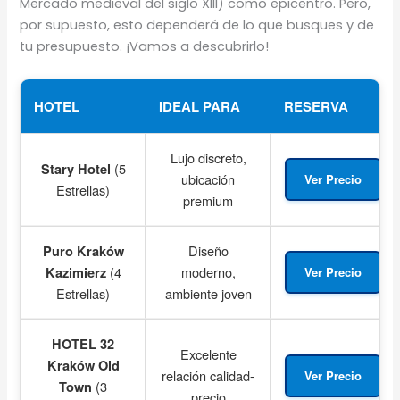
Mercado medieval del siglo XIII) como epicentro. Pero,
por supuesto, esto dependerá de lo que busques y de
tu presupuesto. ¡Vamos a descubrirlo!
HOTEL
IDEAL PARA
RESERVA
Lujo discreto,
(5
Stary Hotel
ubicación
Ver Precio
Estrellas)
premium
Diseño
Puro Kraków
(4
moderno,
Kazimierz
Ver Precio
Estrellas)
ambiente joven
HOTEL 32
Excelente
Kraków Old
relación calidad-
Ver Precio
(3
Town
precio