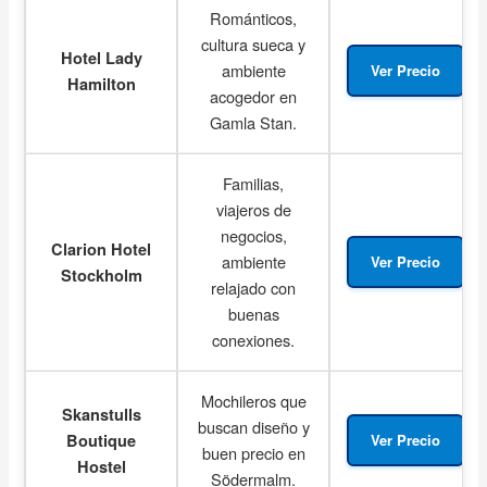
Románticos,
cultura sueca y
Hotel Lady
ambiente
Ver Precio
Hamilton
acogedor en
Gamla Stan.
Familias,
viajeros de
negocios,
Clarion Hotel
ambiente
Ver Precio
Stockholm
relajado con
buenas
conexiones.
Mochileros que
Skanstulls
buscan diseño y
Boutique
Ver Precio
buen precio en
Hostel
Södermalm.