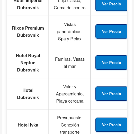
Lujo clásico,
Hotel Imperial
Ver Precio
Cerca del centro
Dubrovnik
Vistas
Rixos Premium
panorámicas,
Ver Precio
Dubrovnik
Spa y Relax
Hotel Royal
Familias, Vistas
Neptun
Ver Precio
al mar
Dubrovnik
Valor y
Hotel
Aparcamiento,
Ver Precio
Dubrovnik
Playa cercana
Presupuesto,
Conexión
Hotel Ivka
Ver Precio
transporte