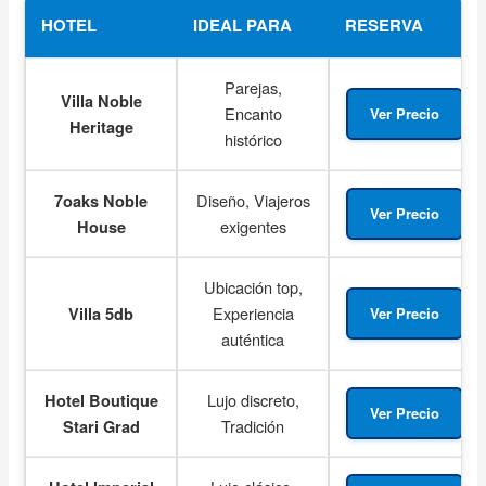
HOTEL
IDEAL PARA
RESERVA
Parejas,
Villa Noble
Encanto
Ver Precio
Heritage
histórico
Diseño, Viajeros
7oaks Noble
Ver Precio
exigentes
House
Ubicación top,
Experiencia
Villa 5db
Ver Precio
auténtica
Lujo discreto,
Hotel Boutique
Ver Precio
Tradición
Stari Grad