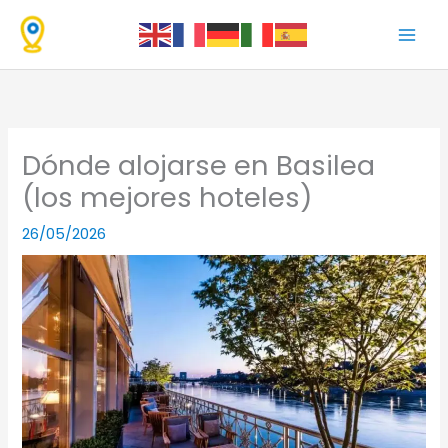
Ir
al
contenido
Dónde alojarse en Basilea
(los mejores hoteles)
26/05/2026