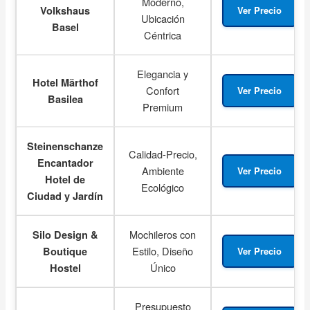
Moderno,
Volkshaus
Ver Precio
Ubicación
Basel
Céntrica
Elegancia y
Hotel Märthof
Confort
Ver Precio
Basilea
Premium
Steinenschanze
Calidad-Precio,
Encantador
Ambiente
Ver Precio
Hotel de
Ecológico
Ciudad y Jardín
Mochileros con
Silo Design &
Estilo, Diseño
Boutique
Ver Precio
Único
Hostel
Presupuesto