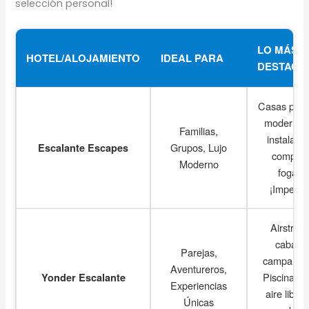
selección personal!
LO MÁS
HOTEL/ALOJAMIENTO
IDEAL PARA
DESTACA
Casas peq
modernas
Familias,
instalaci
Grupos, Lujo
Escalante Escapes
complet
Moderno
fogatas
¡Impecab
Airstrea
cabaña
Parejas,
campamen
Aventureros,
Piscina, ci
Yonder Escalante
Experiencias
aire libre
Únicas