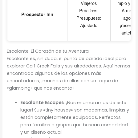
Viajeros
limpio y cén
Prácticos,
A menu
Prospector Inn
Presupuesto
agotad
Ajustado
¡reserva
antelaci
Escalante: El Corazón de tu Aventura
Escalante es, sin duda, el punto de partida ideal para
explorar Calf Creek Falls y sus alrededores. Aquí hemos
encontrado algunas de las opciones más
encantadoras, ¡muchas de ellas con un toque de
«glamping» que nos encanta!
Escalante Escapes
: ¡Nos enamoramos de este
lugar! Sus «tiny houses» son modernas, limpias y
están completamente equipadas. Perfectas
para familias o grupos que buscan comodidad
y un diseño actual.