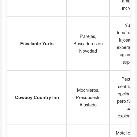
ambien
increíbl
Yurta
inmaculad
Parejas,
lujosas.
Buscadores de
Escalante Yurts
experienc
Novedad
«glampi
superio
Peculiar
céntrico.
Mochileros,
opción bá
Presupuesto
Cowboy Country Inn
pero funci
Ajustado
para
explorado
Motel está