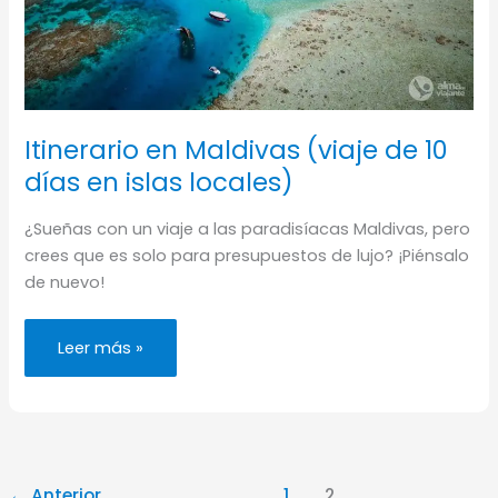
Itinerario en Maldivas (viaje de 10
días en islas locales)
¿Sueñas con un viaje a las paradisíacas Maldivas, pero
crees que es solo para presupuestos de lujo? ¡Piénsalo
de nuevo!
Itinerario
Leer más »
en
Maldivas
(viaje
de
10
días
en
islas
locales)
←
Anterior
1
2