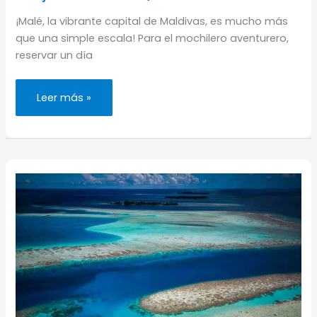
¡Malé, la vibrante capital de Maldivas, es mucho más
que una simple escala! Para el mochilero aventurero,
reservar un día
Dónde
Leer más »
alojarse
en
Malé
(los
mejores
hoteles)