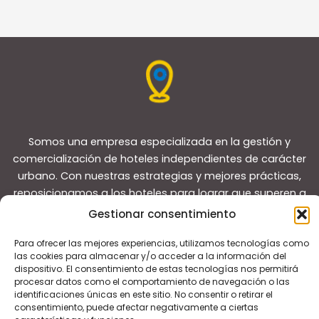
Somos una empresa especializada en la gestión y
comercialización de hoteles independientes de carácter
urbano. Con nuestras estrategias y mejores prácticas,
reposicionamos a los hoteles para lograr que superen a
sus competidores y convertirlos en líderes del mercado
Gestionar consentimiento
local.
Para ofrecer las mejores experiencias, utilizamos tecnologías como
las cookies para almacenar y/o acceder a la información del
dispositivo. El consentimiento de estas tecnologías nos permitirá
procesar datos como el comportamiento de navegación o las
identificaciones únicas en este sitio. No consentir o retirar el
consentimiento, puede afectar negativamente a ciertas