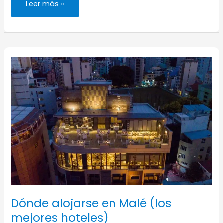
Visitar
Leer más »
Malé,
la
populosa
capital
de
Maldivas
Dónde alojarse en Malé (los
mejores hoteles)