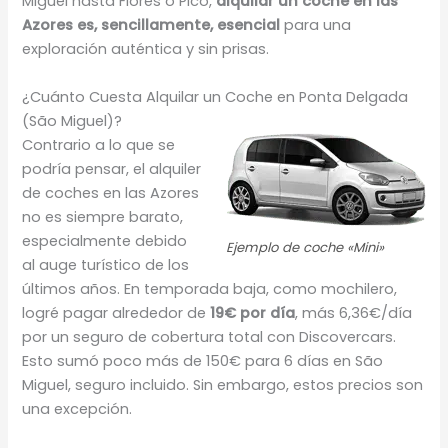
Miguel hasta Flores o Pico,
alquilar un coche en las
Azores es, sencillamente, esencial
para una
exploración auténtica y sin prisas.
¿Cuánto Cuesta Alquilar un Coche en Ponta Delgada
(São Miguel)?
Contrario a lo que se
podría pensar, el alquiler
de coches en las Azores
no es siempre barato,
especialmente debido
Ejemplo de coche «Mini»
al auge turístico de los
últimos años. En temporada baja, como mochilero,
logré pagar alrededor de
19€ por día
, más 6,36€/día
por un seguro de cobertura total con Discovercars.
Esto sumó poco más de 150€ para 6 días en São
Miguel, seguro incluido. Sin embargo, estos precios son
una excepción.