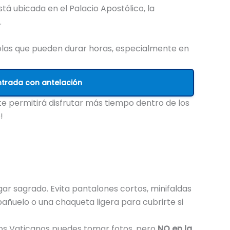
tá ubicada en el Palacio Apostólico, la
.
colas que pueden durar horas, especialmente en
ntrada con antelación
y te permitirá disfrutar más tiempo dentro de los
!
gar sagrado. Evita pantalones cortos, minifaldas
añuelo o una chaqueta ligera para cubrirte si
os Vaticanos puedes tomar fotos, pero
NO en la