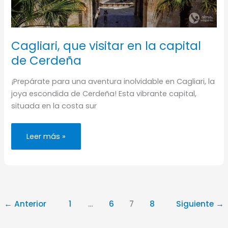
Cagliari, que visitar en la capital
de Cerdeña
¡Prepárate para una aventura inolvidable en Cagliari, la
joya escondida de Cerdeña! Esta vibrante capital,
situada en la costa sur
Cagliari,
Leer más »
que
visitar
en
la
capital
de
Cerdeña
←
Anterior
1
…
6
7
8
Siguiente
→