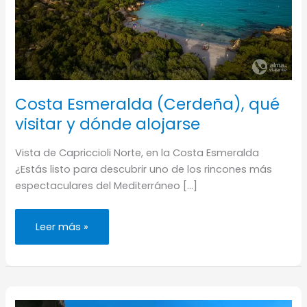
Costa Esmeralda (Cerdeña), qué
visitar y dónde alojarse
Vista de Capriccioli Norte, en la Costa Esmeralda
¿Estás listo para descubrir uno de los rincones más
espectaculares del Mediterráneo […]
Costa
Leer más »
Esmeralda
(Cerdeña),
qué
visitar
y
dónde
alojarse