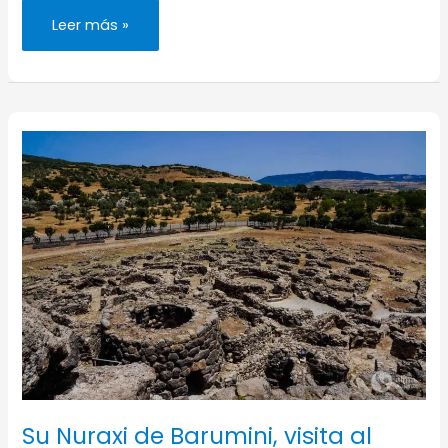
Dónde
Leer más »
alojarse
en
Cerdeña
(y
qué
zona
de
la
isla
elegir)
Su Nuraxi de Barumini, visita al