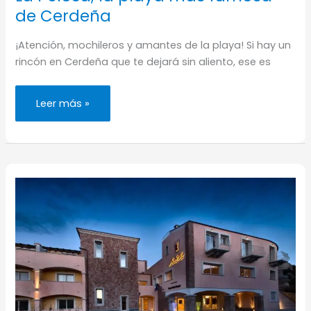
de Cerdeña
¡Atención, mochileros y amantes de la playa! Si hay un
rincón en Cerdeña que te dejará sin aliento, ese es
La
Leer más »
Pelosa,
la
playa
más
famosa
de
Cerdeña