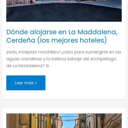
Dónde alojarse en La Maddalena,
Cerdeña (los mejores hoteles)
¡Hola, intrépido mochilero! ¿Listo para sumergirte en las
aguas cristalinas y la belleza salvaje del Archipiélago
de La Maddalena? Si
Dónde
Leer más »
alojarse
en
La
Maddalena,
Cerdeña
(los
mejores
hoteles)