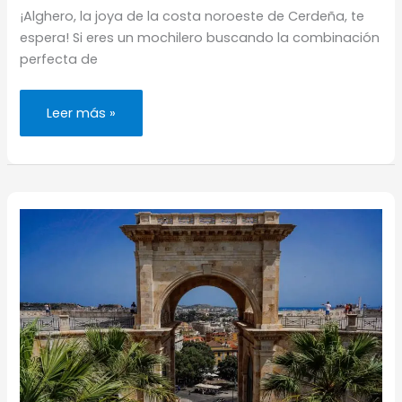
¡Alghero, la joya de la costa noroeste de Cerdeña, te
espera! Si eres un mochilero buscando la combinación
perfecta de
Dónde
Leer más »
alojarse
en
Alghero
(los
mejores
barrios
y
hoteles)