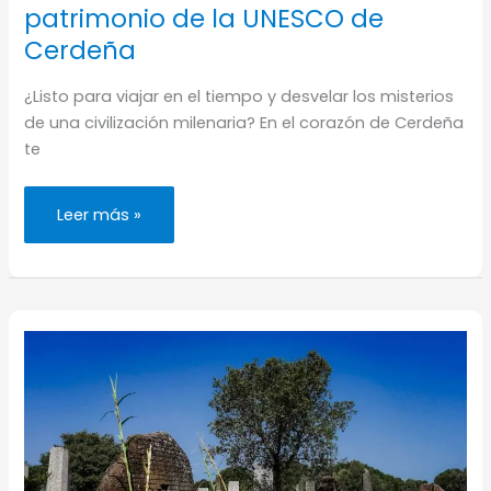
patrimonio de la UNESCO de
Cerdeña
¿Listo para viajar en el tiempo y desvelar los misterios
de una civilización milenaria? En el corazón de Cerdeña
te
Su
Leer más »
Nuraxi
de
Barumini,
visita
al
patrimonio
de
la
UNESCO
de
Cerdeña