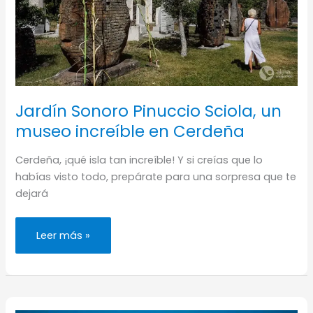
Jardín Sonoro Pinuccio Sciola, un
museo increíble en Cerdeña
Cerdeña, ¡qué isla tan increíble! Y si creías que lo
habías visto todo, prepárate para una sorpresa que te
dejará
Jardín
Leer más »
Sonoro
Pinuccio
Sciola,
un
museo
increíble
en