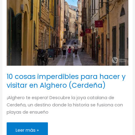
10 cosas imperdibles para hacer y
visitar en Alghero (Cerdeña)
¡Alghero te espera! Descubre la joya catalana de
Cerdeña, un destino donde la historia se fusiona con
playas de ensueño
10
Leer más »
cosas