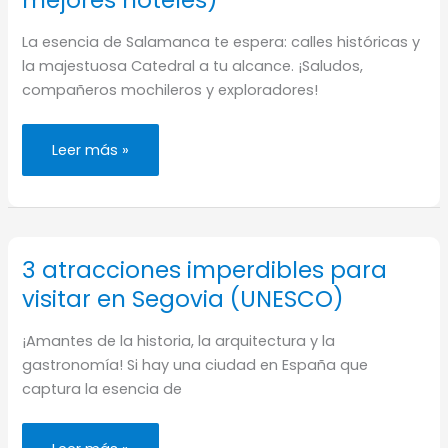
mejores hoteles)
La esencia de Salamanca te espera: calles históricas y
la majestuosa Catedral a tu alcance. ¡Saludos,
compañeros mochileros y exploradores!
Dónde
Leer más »
alojarse
en
Salamanca
(los
mejores
hoteles)
3 atracciones imperdibles para
visitar en Segovia (UNESCO)
¡Amantes de la historia, la arquitectura y la
gastronomía! Si hay una ciudad en España que
captura la esencia de
3