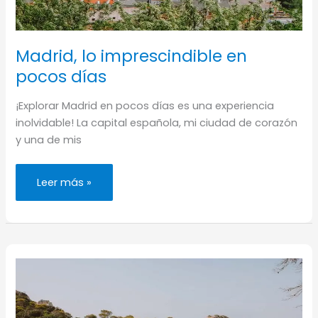
Madrid, lo imprescindible en
pocos días
¡Explorar Madrid en pocos días es una experiencia
inolvidable! La capital española, mi ciudad de corazón
y una de mis
Madrid,
Leer más »
lo
imprescindible
en
pocos
días