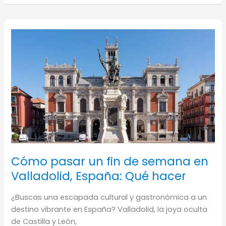
en
pocos
días
Cómo pasar un fin de semana en
Valladolid, España: Qué hacer
¿Buscas una escapada cultural y gastronómica a un
destino vibrante en España? Valladolid, la joya oculta
de Castilla y León,