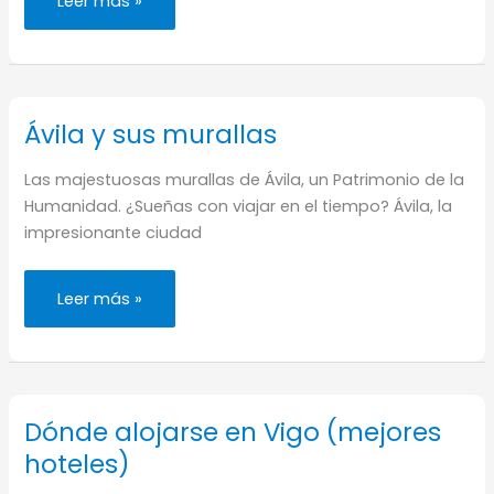
Leer más »
atracciones
imperdibles
para
visitar
en
Segovia
(UNESCO)
Ávila y sus murallas
Las majestuosas murallas de Ávila, un Patrimonio de la
Humanidad. ¿Sueñas con viajar en el tiempo? Ávila, la
impresionante ciudad
Ávila
Leer más »
y
sus
murallas
Dónde alojarse en Vigo (mejores
hoteles)