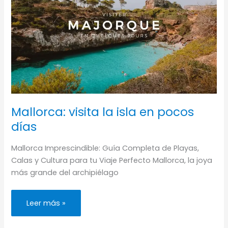
Mallorca: visita la isla en pocos
días
Mallorca Imprescindible: Guía Completa de Playas,
Calas y Cultura para tu Viaje Perfecto Mallorca, la joya
más grande del archipiélago
Mallorca:
Leer más »
visita
la
isla