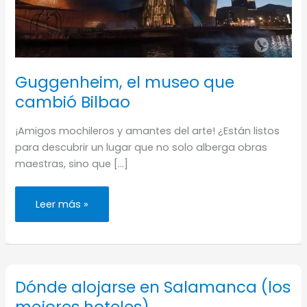
Guggenheim, el museo que
cambió Bilbao
¡Amigos mochileros y amantes del arte! ¿Están listos
para descubrir un lugar que no solo alberga obras
maestras, sino que […]
Guggenheim,
Leer más »
el
museo
que
cambió
Bilbao
Dónde alojarse en Salamanca (los