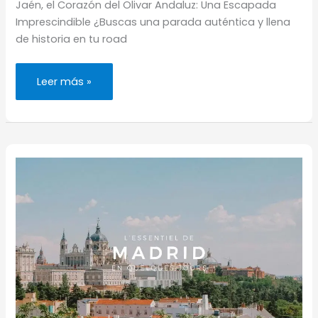
Jaén, el Corazón del Olivar Andaluz: Una Escapada
Imprescindible ¿Buscas una parada auténtica y llena
de historia en tu road
Road
Leer más »
trip
en
Andalucía:
Jaén
en
pocas
horas