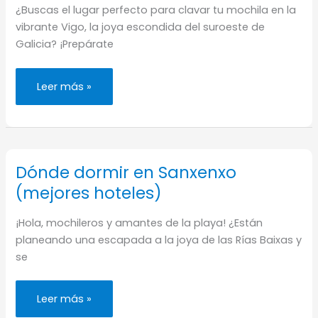
¿Buscas el lugar perfecto para clavar tu mochila en la
vibrante Vigo, la joya escondida del suroeste de
Galicia? ¡Prepárate
Dónde
Leer más »
alojarse
en
Vigo
(mejores
hoteles)
Dónde dormir en Sanxenxo
(mejores hoteles)
¡Hola, mochileros y amantes de la playa! ¿Están
planeando una escapada a la joya de las Rías Baixas y
se
Dónde
Leer más »
dormir