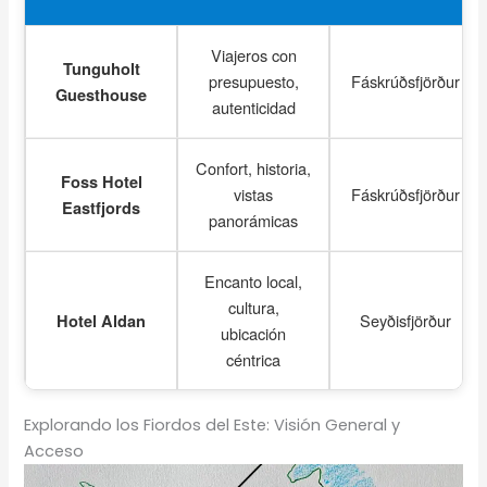
Viajeros con
Tunguholt
presupuesto,
Fáskrúðsfjörður
Guesthouse
autenticidad
Confort, historia,
Foss Hotel
vistas
Fáskrúðsfjörður
Eastfjords
panorámicas
Encanto local,
cultura,
Seyðisfjörður
Hotel Aldan
ubicación
céntrica
Explorando los Fiordos del Este: Visión General y
Acceso